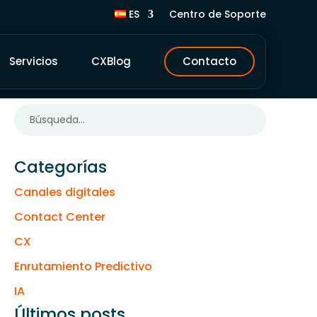
ES
Centro de Soporte
Servicios
CXBlog
Contacto
Categorías
Canales digitales
Contact Center
CX
Enrutamiento Predictivo
IA
Últimos posts